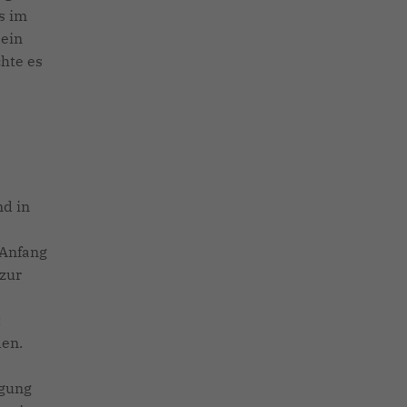
s im
 ein
hte es
nd in
 Anfang
 zur
t
den.
igung