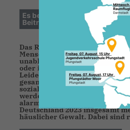
Es bedarf größerer Kraftanstre
Beitrag von Dr. Astrid Mannes
Das Recht auf ein Leben ohne Gew
Menschenrecht, das auch für a
unabhängig davon, ob sie der W
oder in einem Unrechtsregime 
Leider ist häusliche Gewalt in
gesamtgesellschaftliches Proble
sozialen Schichten und dennoch
werden weiterhin oftmals die Op
alarmierend: Laut Lagebild de
Deutschland 2023 insgesamt me
häuslicher Gewalt. Dabei sind 