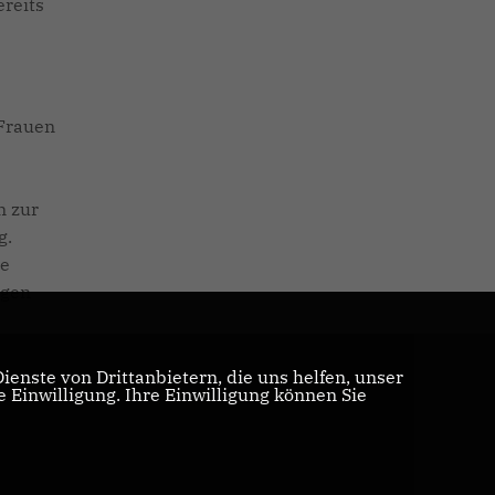
ereits
 Frauen
n zur
g.
te
ngen
enste von Drittanbietern, die uns helfen, unser
Einwilligung. Ihre Einwilligung können Sie