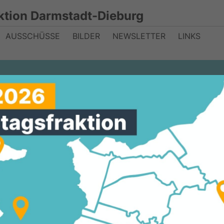
ktion Darmstadt-Dieburg
AUSSCHÜSSE
BILDER
NEWSLETTER
LINKS
en Frauen