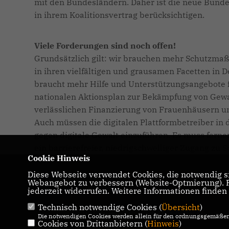
mit den Bundesländern. Daher ist die neue Bundes
in ihrem Koalitionsvertrag berücksichtigen.
Viele Forderungen sind noch offen!
Grundsätzlich gilt: wir brauchen mehr Schutzmaß
in ihren vielfältigen und grausamen Facetten in 
braucht mehr Hilfe und Unterstützungsangebote f
nationalen Aktionsplan zur Bekämpfung von Gewa
verlässlichen Finanzierung von Frauenhäusern un
Auch müssen die digitalen Plattformbetreiber i
gegen digitale Gewalt einzuführen. Es muss fern
ein barrierefreier, niedrigschwelliger Zugang zu 
Cookie Hinweis
Diese Webseite verwendet Cookies, die notwendig si
Homepage der CDU Kreistagsfraktion
Webangebot zu verbessern (Website-Optmierung). Fü
Darmstadt - Dieburg
jederzeit widerrufen. Weitere Informationen finden
Technisch notwendige Cookies (
Übersicht
)
IMPRESSUM
DATENSCHUTZ
Die notwendigen Cookies werden allein für den ordnungsgemäßen 
Cookies von Drittanbietern (
KONTAKT
Hinweis
)