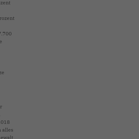
ozent
Prozent
7.700
e
ze
r
d
 2018
 alles
Gewalt