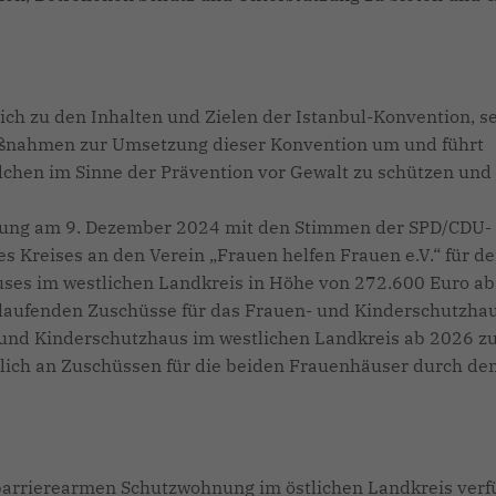
ch zu den Inhalten und Zielen der Istanbul-Konvention, se
aßnahmen zur Umsetzung dieser Konvention um und führt
hen im Sinne der Prävention vor Gewalt zu schützen und
itzung am 9. Dezember 2024 mit den Stimmen der SPD/CDU-
s Kreises an den Verein „Frauen helfen Frauen e.V.“ für d
uses im westlichen Landkreis in Höhe von 272.600 Euro a
e laufenden Zuschüsse für das Frauen- und Kinderschutzha
 und Kinderschutzhaus im westlichen Landkreis ab 2026 z
lich an Zuschüssen für die beiden Frauenhäuser durch de
arrierearmen Schutzwohnung im östlichen Landkreis verf