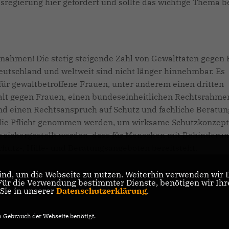
regierung hier gefordert und sollte das wichtige Thema b
nahmen! Die stetig steigende Zahl von Gewalttaten gegen
Deutschland und weltweit sind nicht länger hinnehmbar. Es
ür gewaltbetroffene Frauen, unter anderem einen dritten
lt gegen Frauen, einen bundeseinheitlichen Rechtsrahme
d einen Rechtsanspruch auf Schutz und fachliche Beratun
n die Pflicht genommen werden, um wirksame Schutzkonzep
er sichergestellt werden, dass für Menschen mit Behinderu
Schutz-, Hilfe- und Beratungsangeboten bereitsteht.
nd, um die Webseite zu nutzen. Weiterhin verwenden wir Di
r die Verwendung bestimmter Dienste, benötigen wir Ihre 
 Sie in unserer
Datenschutzerklärung
.
Gebrauch der Webseite benötigt.