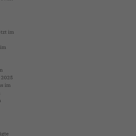
tzt im
 im
en
b 2025
us im
u
n
ügte