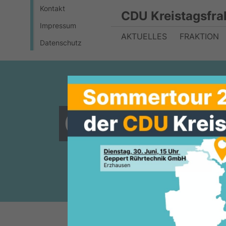
Kontakt
CDU Kreistagsfra
Impressum
AKTUELLES
FRAKTION
Datenschutz
Gewalt geg