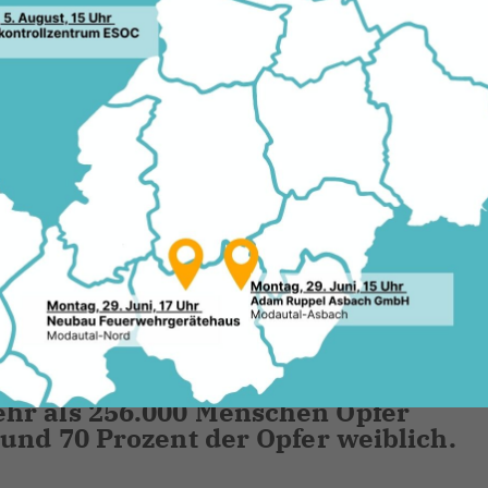
ngungen für ein Gewaltschutzgesetz -
alt darf kein Zufall sein. Es ist ein
lle Frauen und Mädchen gelten muss 
illkür ihres Partners ausgesetzt sind
leben.
 Deutschland immer noch ein großes
m. Betroffene finden sich in allen
 ist sie noch immer ein Tabuthema. 
fer stigmatisiert. Die Zahlen sind
s Bundeskriminalamtes wurden in
hr als 256.000 Menschen Opfer
rund 70 Prozent der Opfer weiblich.