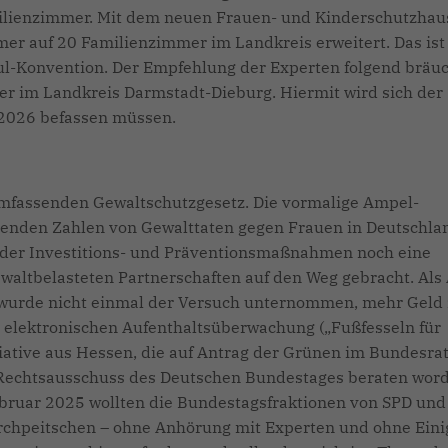
ilienzimmer. Mit dem neuen Frauen- und Kinderschutzhau
er auf 20 Familienzimmer im Landkreis erweitert. Das ist
bul-Konvention. Der Empfehlung der Experten folgend bräuc
r im Landkreis Darmstadt-Dieburg. Hiermit wird sich der
b 2026 befassen müssen.
umfassenden Gewaltschutzgesetz. Die vormalige Ampel-
genden Zahlen von Gewalttaten gegen Frauen in Deutschla
 weder Investitions- und Präventionsmaßnahmen noch eine
altbelasteten Partnerschaften auf den Weg gebracht. Als
, wurde nicht einmal der Versuch unternommen, mehr Geld
ur elektronischen Aufenthaltsüberwachung („Fußfesseln für
ative aus Hessen, die auf Antrag der Grünen im Bundesra
m Rechtsausschuss des Deutschen Bundestages beraten wor
ebruar 2025 wollten die Bundestagsfraktionen von SPD und
urchpeitschen – ohne Anhörung mit Experten und ohne Ein