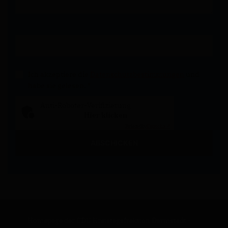
Ich akzeptiere die
Datenschutzbestimmungen
und
habe sie gelesen.
*
Anti-Roboter-Verifizierung
Hier klicken
Friendly
Captcha ⇗
ABSCHICKEN
Homepage der CDU Kreistagsfraktion Darmstadt -