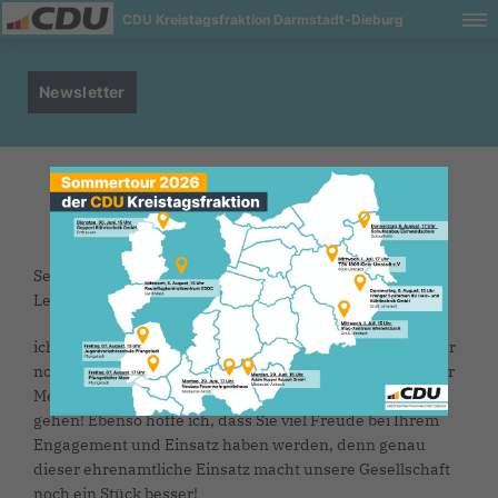
CDU Kreistagsfraktion Darmstadt-Dieburg
Newsletter
Sehr geehrte Damen und Herren, liebe Leserinnen und
Leser,
ich wünsche Ihnen und Ihren Familien auch Ende Januar
noch ein frohes neues Jahr mit viel Gesundheit und einer
Menge Erfolg. Mögen alle Ihrer Wünsche in Erfüllung
gehen! Ebenso hoffe ich, dass Sie viel Freude bei Ihrem
Engagement und Einsatz haben werden, denn genau
dieser ehrenamtliche Einsatz macht unsere Gesellschaft
noch ein Stück besser!