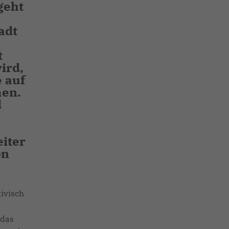
geht
adt
t
ird,
 auf
men.
d
iter
on
ivisch
 das