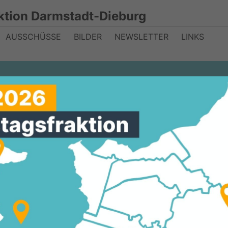
ktion Darmstadt-Dieburg
AUSSCHÜSSE
BILDER
NEWSLETTER
LINKS
gsfraktion sieh
gt - "Eine
rische Anfrage
eutig, dass der
tandort in