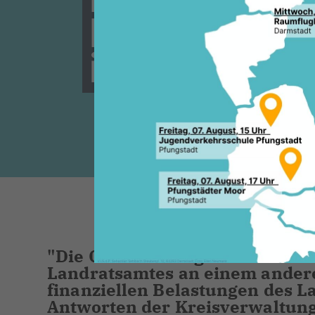
Kranichste
ist."
"Die CDU-Kreistagsfraktion Da
Landratsamtes an einem andere
finanziellen Belastungen des L
Antworten der Kreisverwaltung