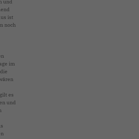
en und
hend
us ist
em noch
en
age im
 die
 wären
ilt es
zen und
n
us
en