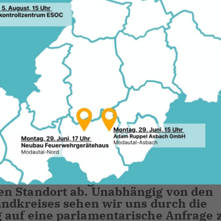
in am geeignets
rmstadt-Dieburg lehnt den Neubau ei
n Standort ab. Unabhängig von den
andkreises sehen wir uns durch die
 auf eine parlamentarische Anfrage 