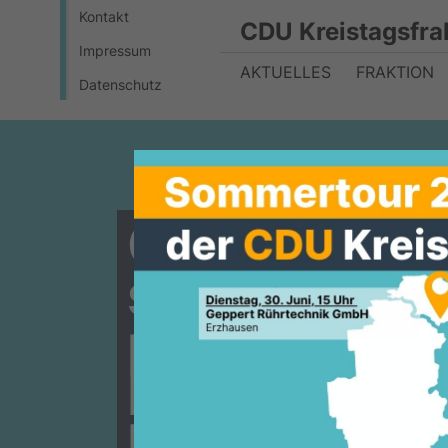
Kontakt
CDU Kreistagsfra
Impressum
AKTUELLES
FRAKTION
Datenschutz
CDU-Kreista
sich bestäti
parlamenta
belegt eind
bisherige S