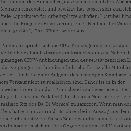
Instrument des Homeoffice, das sich in den letzten Woch
Monaten eingespielt und bewährt hat, lassen sich ausreic
freie Kapazitäten für Arbeitsplätze schaffen. "Darüber hina
auch die Frage der Finanzierung eines Neubaus bei Weit
nicht geklärt", führt Köhler weiter aus.
"Vielmehr spricht sich die CDU-Kreistagsfraktion für den
Verbleib des Landratsamtes in Kranichstein aus. Neben d
günstigen ÖPNV-Anbindungen und der relativ zentralen L
er Vergangenheit bereits erhebliche finanzielle Mittel in
stiert. Im Falle einer Aufgabe des bisherigen Standortes
nem Verkauf nicht zu realisieren sind. Daher ist es in der
eiter in den Standort Kranichstein zu investieren. Hier g
s Jugendamtes mit Parkdeck) durch einen Neubau zu erset
ehemaliger Sitz des Da-Di-Werkes) zu sanieren. Wenn man de
wollen, hätte man vor rund 15 Jahren beim Auszug aus dem
hend stellen müssen. Dieses Zeitfenster hat man damals a
weshalb man nun sich mit den Gegebenheiten und Umständ